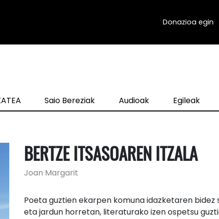
Donazioa egin
zKATEA
Saio Bereziak
Audioak
Egileak
BERTZE ITSASOAREN ITZALA
Joan Margarit
Poeta guztien ekarpen komuna idazketaren bidez se
eta jardun horretan, literaturako izen ospetsu guzt