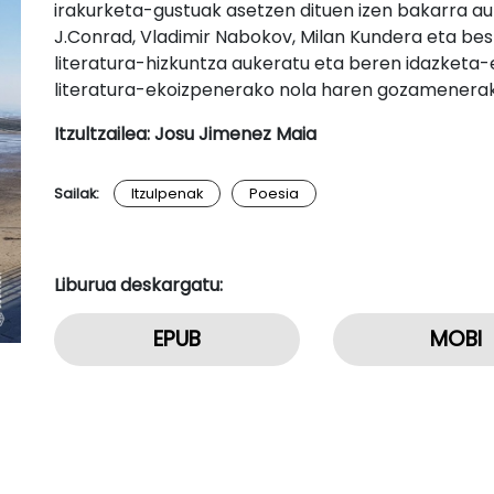
irakurketa-gustuak asetzen dituen izen bakarra aur
J.Conrad, Vladimir Nabokov, Milan Kundera eta bes
literatura-hizkuntza aukeratu eta beren idazketa-
literatura-ekoizpenerako nola haren gozamenerak
Itzultzailea: Josu Jimenez Maia
Sailak:
Itzulpenak
Poesia
Liburua deskargatu:
EPUB
MOBI