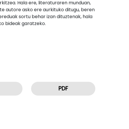
kitzea. Hala ere, literaturaren munduan,
te autore asko ere aurkituko ditugu, beren
ereduak sortu behar izan dituztenak, hala
o bideak garatzeko.
PDF