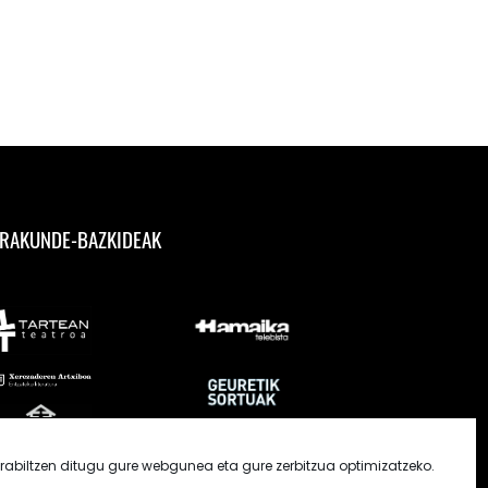
RAKUNDE-BAZKIDEAK
rabiltzen ditugu gure webgunea eta gure zerbitzua optimizatzeko.