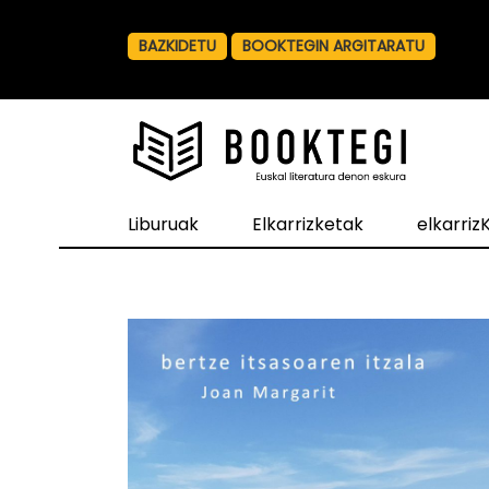
BAZKIDETU
BOOKTEGIN ARGITARATU
Liburuak
Elkarrizketak
elkarri