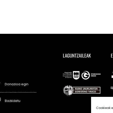
LAGUNTZAILEAK
E
Donazioa egin
Bazkidetu
Cookieak e