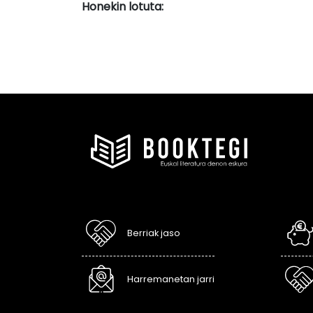
Honekin lotuta:
Berriak jaso
Harremanetan jarri