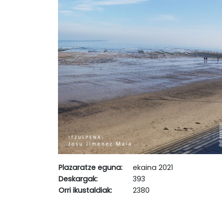
Plazaratze eguna:
ekaina 2021
Deskargak:
393
Orri ikustaldiak:
2380