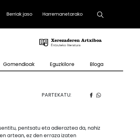
Berriak jaso
Harremanetarako
Gomendioak
Eguzkilore
Bloga
PARTEKATU:
ntitu, pentsatu eta adieraztea da, nahiz
ien artean, ez den erraza izaten